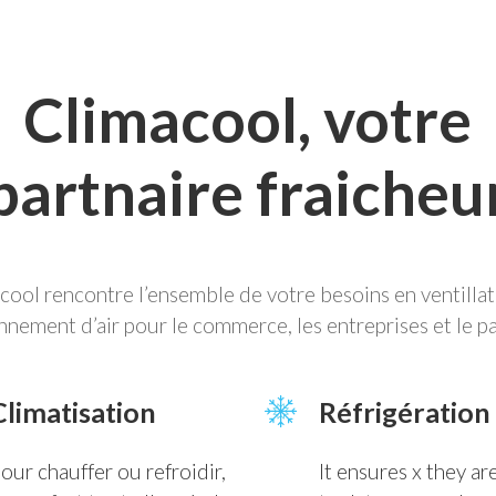
Climacool, votre
partnaire fraicheu
cool rencontre l’ensemble de votre besoins en ventillat
nnement d’air pour le commerce, les entreprises et le par
Climatisation
Réfrigération
our chauffer ou refroidir,
It ensures x they ar