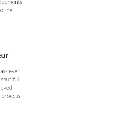
elopments
o the
.
eur
ass ever
beautiful
hieved
 process.