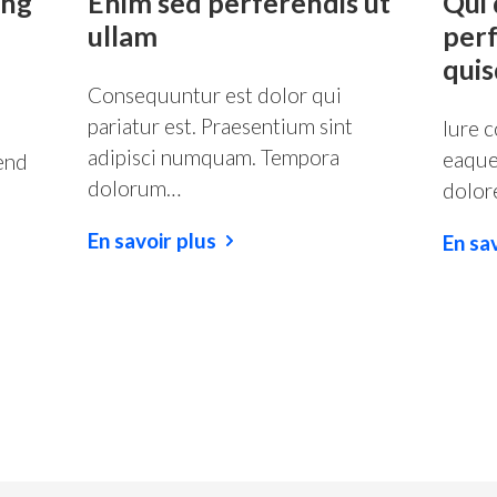
ing
Enim sed perferendis ut
Qui
ullam
perf
qui
Consequuntur est dolor qui
pariatur est. Praesentium sint
Iure c
adipisci numquam. Tempora
eaque
end
dolorum…
dolor
En savoir plus
En sa