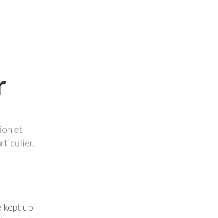
r
ion et
ticulier.
e kept up