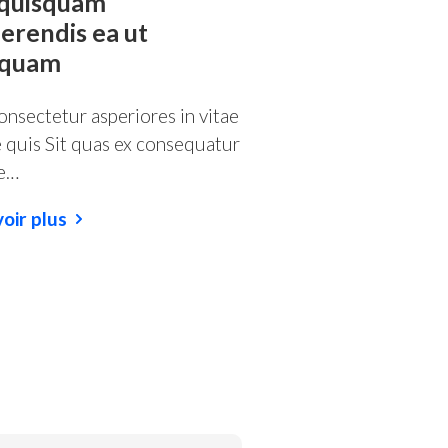
 quisquam
erendis ea ut
squam
onsectetur asperiores in vitae
 quis Sit quas ex consequatur
e…
voir plus